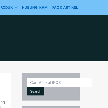
PRODUK
HUBUNGI KAMI
FAQ & ARTIKEL
Cari
Search
ing
i