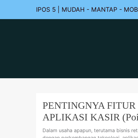
IPOS 5 | MUDAH - MANTAP - MOB
PENTINGNYA FITUR
APLIKASI KASIR (Poin
Dalam usaha apapun, terutama bisnis reta
dengan perkembangan teknologi, aplikasi 