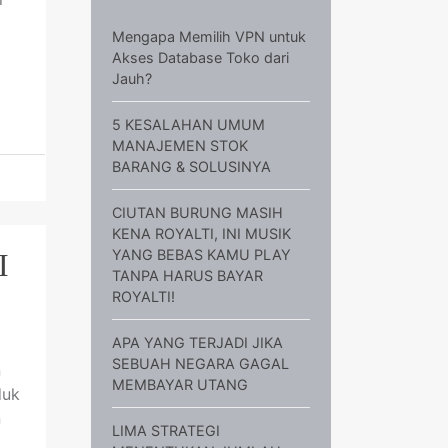
Mengapa Memilih VPN untuk
Akses Database Toko dari
Jauh?
5 KESALAHAN UMUM
MANAJEMEN STOK
BARANG & SOLUSINYA
CIUTAN BURUNG MASIH
KENA ROYALTI, INI MUSIK
YANG BEBAS KAMU PLAY
I
TANPA HARUS BAYAR
ROYALTI!
APA YANG TERJADI JIKA
SEBUAH NEGARA GAGAL
n
MEMBAYAR UTANG
duk
n
LIMA STRATEGI