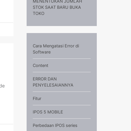
MENENTUKAN JUMLAH
STOK SAAT BARU BUKA
TOKO
Cara Mengatasi Error di
Software
Content
ERROR DAN
PENYELESAIANNYA
de
Fitur
IPOS 5 MOBILE
Perbedaan IPOS series