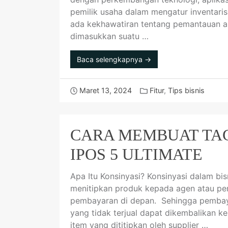
pemilik usaha dalam mengatur inventaris
ada kekhawatiran tentang pemantauan akti
dimasukkan suatu …
Baca selengkapnya →
Maret 13, 2024
Fitur
,
Tips bisnis
CARA MEMBUAT TAG
IPOS 5 ULTIMATE
Apa Itu Konsinyasi? Konsinyasi dalam bi
menitipkan produk kepada agen atau pen
pembayaran di depan. Sehingga pembayar
yang tidak terjual dapat dikembalikan k
item yang dititipkan oleh supplier …