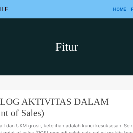
ILE
HOME
Fitur
 LOG AKTIVITAS DALAM
t of Sales)
il dan UKM grosir, ketelitian adalah kunci kesuksesan. Seir
point of sales (POS) menjadi salah satu solusi praktis bag