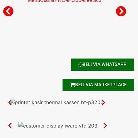
MenuUtamaPRO-IPOS5-kreatifcd
L
BELI VIA WHATSAPP
BELI VIA MARKETPLACE