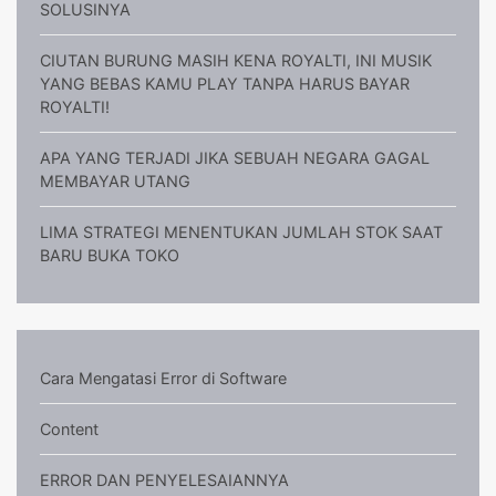
SOLUSINYA
CIUTAN BURUNG MASIH KENA ROYALTI, INI MUSIK
YANG BEBAS KAMU PLAY TANPA HARUS BAYAR
ROYALTI!
APA YANG TERJADI JIKA SEBUAH NEGARA GAGAL
MEMBAYAR UTANG
LIMA STRATEGI MENENTUKAN JUMLAH STOK SAAT
BARU BUKA TOKO
Cara Mengatasi Error di Software
Content
ERROR DAN PENYELESAIANNYA