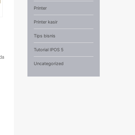
Printer
Printer kasir
Tips bisnis
Tutorial IPOS 5
da
Uncategorized