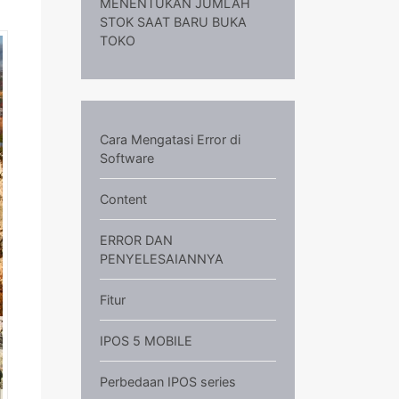
MENENTUKAN JUMLAH
STOK SAAT BARU BUKA
TOKO
Cara Mengatasi Error di
Software
Content
ERROR DAN
PENYELESAIANNYA
Fitur
IPOS 5 MOBILE
Perbedaan IPOS series