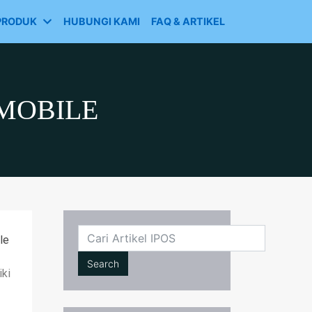
PRODUK
HUBUNGI KAMI
FAQ & ARTIKEL
MOBILE
le
Search
iki