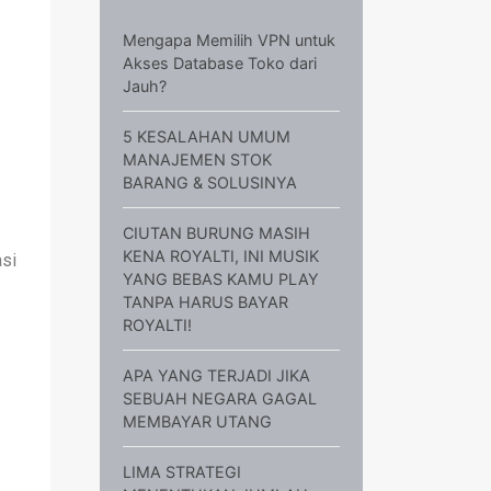
Mengapa Memilih VPN untuk
Akses Database Toko dari
Jauh?
5 KESALAHAN UMUM
MANAJEMEN STOK
BARANG & SOLUSINYA
CIUTAN BURUNG MASIH
KENA ROYALTI, INI MUSIK
asi
YANG BEBAS KAMU PLAY
TANPA HARUS BAYAR
ROYALTI!
APA YANG TERJADI JIKA
SEBUAH NEGARA GAGAL
MEMBAYAR UTANG
LIMA STRATEGI