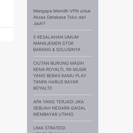
Mengapa Memilih VPN untuk
Akses Database Toko dari
Jauh?
5 KESALAHAN UMUM
MANAJEMEN STOK
BARANG & SOLUSINYA
CIUTAN BURUNG MASIH
KENA ROYALTI, INI MUSIK
YANG BEBAS KAMU PLAY
TANPA HARUS BAYAR
ROYALTI!
APA YANG TERJADI JIKA
SEBUAH NEGARA GAGAL
MEMBAYAR UTANG
LIMA STRATEGI