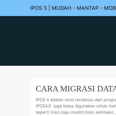
IPOS 5 | MUDAH - MANTAP - MOB
CARA MIGRASI DATA 
IPOS 4 adalah versi terdahulu dari prog
iPOS4.0 juga biasa digunakan untuk men
seperti toko baju muslim,toko sembako ,