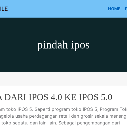
ILE
HOME
pindah ipos
DARI IPOS 4.0 KE IPOS 5.0
ram toko IPOS 5. Seperti program toko IPOS 5, Program To
gelola usaha perdagangan retail dan grosir sekala meneng
 toko sepatu, dan lain-lain. Sebagai pengembangan dari