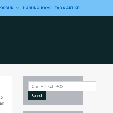
PRODUK
HUBUNGI KAMI
FAQ & ARTIKEL
Cari
Search
ko
ah