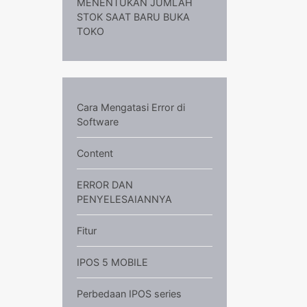
MENENTUKAN JUMLAH
STOK SAAT BARU BUKA
TOKO
Cara Mengatasi Error di
Software
Content
ERROR DAN
PENYELESAIANNYA
Fitur
IPOS 5 MOBILE
Perbedaan IPOS series