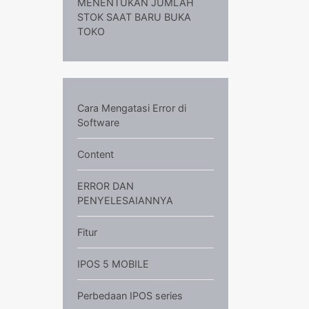
MENENTUKAN JUMLAH
STOK SAAT BARU BUKA
TOKO
Cara Mengatasi Error di
Software
Content
ERROR DAN
PENYELESAIANNYA
Fitur
IPOS 5 MOBILE
Perbedaan IPOS series