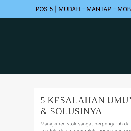
IPOS 5 | MUDAH - MANTAP - MOB
5 KESALAHAN UMU
& SOLUSINYA
Manajemen stok sangat berpengaruh dal
kendala dalam mengelola persediaan pr