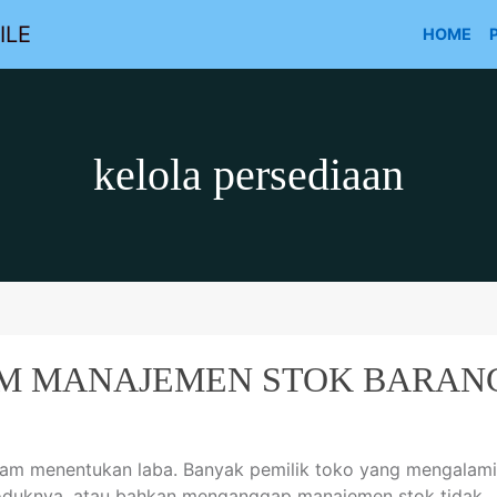
ILE
HOME
kelola persediaan
M MANAJEMEN STOK BARAN
am menentukan laba. Banyak pemilik toko yang mengalami
oduknya. atau bahkan menganggap manajemen stok tidak