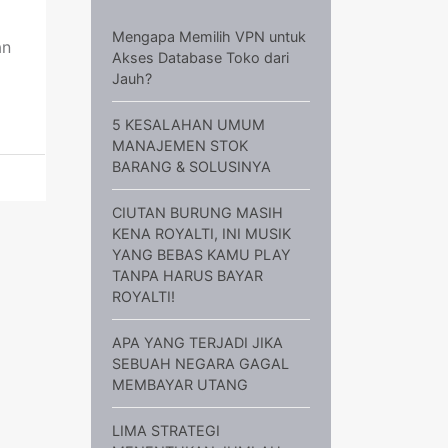
Mengapa Memilih VPN untuk
an
Akses Database Toko dari
Jauh?
5 KESALAHAN UMUM
MANAJEMEN STOK
BARANG & SOLUSINYA
CIUTAN BURUNG MASIH
KENA ROYALTI, INI MUSIK
YANG BEBAS KAMU PLAY
TANPA HARUS BAYAR
ROYALTI!
APA YANG TERJADI JIKA
SEBUAH NEGARA GAGAL
MEMBAYAR UTANG
LIMA STRATEGI