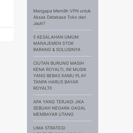
Mengapa Memilih VPN untuk
Akses Database Toko dari
Jauh?
5 KESALAHAN UMUM
MANAJEMEN STOK
BARANG & SOLUSINYA
CIUTAN BURUNG MASIH
KENA ROYALTI, INI MUSIK
YANG BEBAS KAMU PLAY
TANPA HARUS BAYAR
ROYALTI!
APA YANG TERJADI JIKA
SEBUAH NEGARA GAGAL
MEMBAYAR UTANG
LIMA STRATEGI