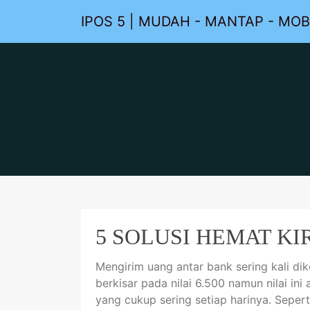
IPOS 5 | MUDAH - MANTAP - MOB
5 SOLUSI HEMAT K
Mengirim uang antar bank sering kali di
berkisar pada nilai 6.500 namun nilai in
yang cukup sering setiap harinya. Seper