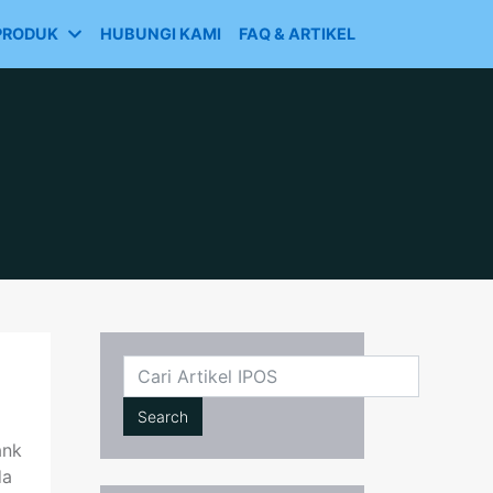
PRODUK
HUBUNGI KAMI
FAQ & ARTIKEL
Cari
Search
ank
da