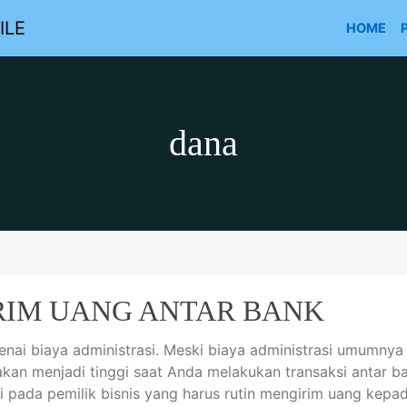
ILE
HOME
dana
IRIM UANG ANTAR BANK
kenai biaya administrasi. Meski biaya administrasi umumnya
i akan menjadi tinggi saat Anda melakukan transaksi antar b
ti pada pemilik bisnis yang harus rutin mengirim uang kepa