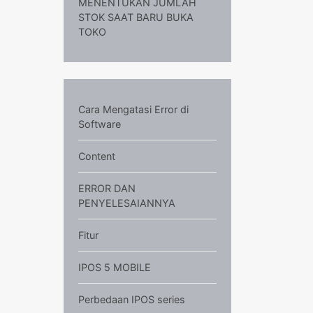
MENENTUKAN JUMLAH
STOK SAAT BARU BUKA
TOKO
Cara Mengatasi Error di
Software
Content
ERROR DAN
PENYELESAIANNYA
Fitur
IPOS 5 MOBILE
Perbedaan IPOS series